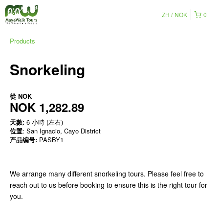
ZH
NOK
0
Products
Snorkeling
從
NOK
NOK 1,282.89
天數:
6 小時 (左右)
位置
: San Ignacio, Cayo District
产品编号:
PASBY1
We arrange many different snorkeling tours. Please feel free to
reach out to us before booking to ensure this is the right tour for
you.