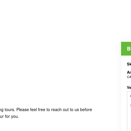
B
Sk
An
CA
Ve
g tours. Please feel free to reach out to us before
our for you.