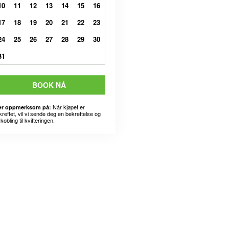
10
11
12
13
14
15
16
17
18
19
20
21
22
23
24
25
26
27
28
29
30
31
BOOK NÅ
Når kjøpet er
r oppmerksom på:
kreftet, vil vi sende deg en bekreftelse og
kobling til kvitteringen.