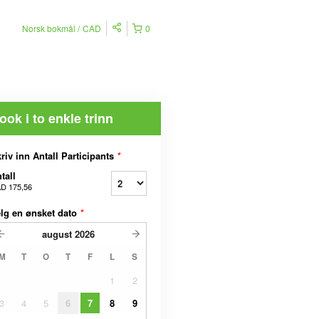
Norsk bokmål
CAD
0
ook i to enkle trinn
riv inn Antall Participants
*
tall
D 175,56
lg en ønsket dato
*
august
2026
M
T
O
T
F
L
S
1
2
3
4
5
6
7
8
9