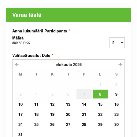
Varaa tästä
Anna lukumäärä Participants
*
Määrä
809,52 DKK
ValitseSuositut Date
*
elokuuta
2026
M
T
K
T
P
L
S
1
2
3
4
5
6
7
8
9
10
11
12
13
14
15
16
17
18
19
20
21
22
23
24
25
26
27
28
29
30
31